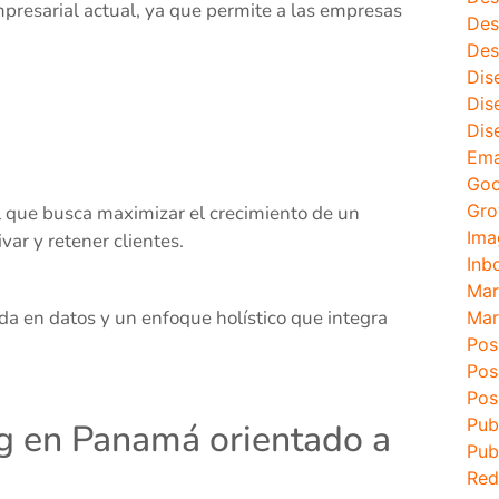
resarial actual, ya que permite a las empresas
Des
Des
Dis
Dis
Dis
Ema
Goo
Gro
 que busca maximizar el crecimiento de un
Ima
var y retener clientes.
Inb
Mar
da en datos y un enfoque holístico que integra
Mar
Pos
Pos
Pos
Pub
g en Panamá orientado a
Pub
Red