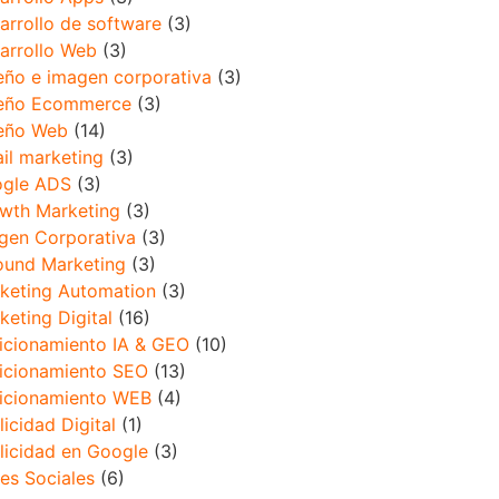
arrollo de software
(3)
arrollo Web
(3)
eño e imagen corporativa
(3)
eño Ecommerce
(3)
eño Web
(14)
il marketing
(3)
gle ADS
(3)
wth Marketing
(3)
gen Corporativa
(3)
ound Marketing
(3)
keting Automation
(3)
keting Digital
(16)
icionamiento IA & GEO
(10)
icionamiento SEO
(13)
icionamiento WEB
(4)
licidad Digital
(1)
licidad en Google
(3)
es Sociales
(6)